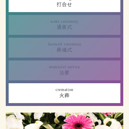
打合せ
wake ceremony
通夜式
farewell ceremony
葬儀式
memorial service
法要
cremation
火葬