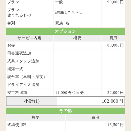
プラン
一般
99,000円
プランに
詳細はこちら→
含まれるもの
参列
親族1名
オプション
サービス内容
概要
費用
お寺
80,000円
司会通夜追加
式典スタッフ追加
湯灌一式
寝台車（早朝・深夜）
ドライアイス追加
安置料追加
11,000円×2日分
22,000円
小計(1)
102,000円
その他
概要
費用
式場使用料
16,500円