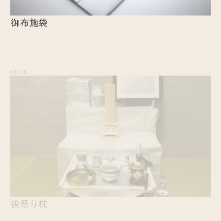
御布施袋
option
後祭り枕