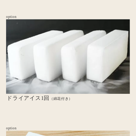
option
ドライアイス1回
（綿花付き）
option