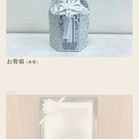
お骨箱
（本骨）
option