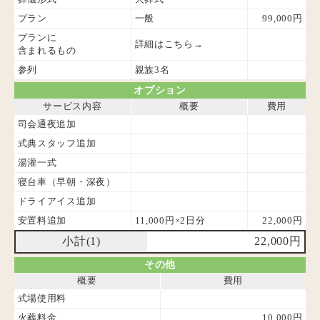
プラン
一般
99,000円
プランに
詳細はこちら→
含まれるもの
参列
親族3名
オプション
サービス内容
概要
費用
司会通夜追加
式典スタッフ追加
湯灌一式
寝台車（早朝・深夜）
ドライアイス追加
安置料追加
11,000円×2日分
22,000円
小計(1)
22,000円
その他
概要
費用
式場使用料
火葬料金
10,000円