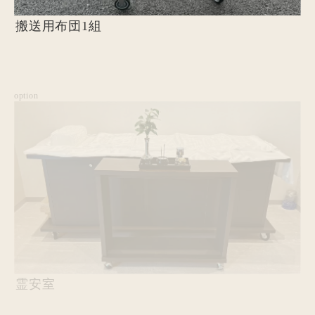
搬送用布団1組
option
霊安室