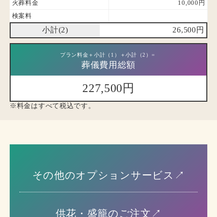
火葬料金
10,000円
検案料
小計(2)
26,500円
プラン料金＋小計（1）＋小計（2）=
葬儀費用総額
227,500円
※料金はすべて税込です。
その他のオプションサービス↗︎
供花・盛籠のご注文↗︎