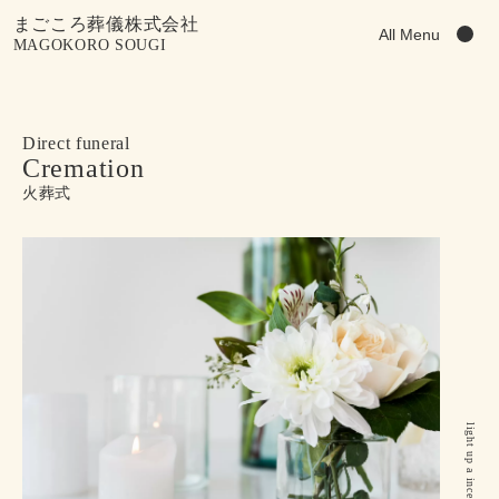
まごころ葬儀株式会社
All Menu
MAGOKORO SOUGI
Direct funeral
Cremation
火葬式
light up a incense