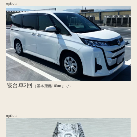
option
寝台車2回
（基本距離10kmまで）
option