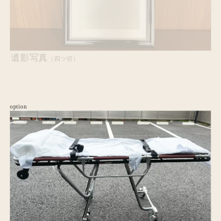
遺影写真
（四ツ切）
option