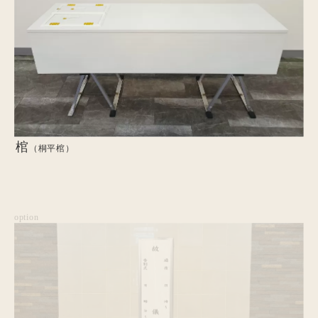
棺
（桐平棺）
option