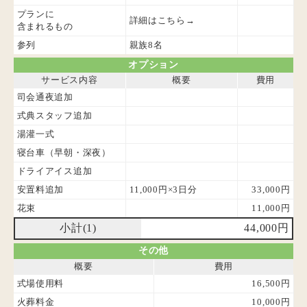
プランに
詳細はこちら→
含まれるもの
参列
親族8名
オプション
サービス内容
概要
費用
司会通夜追加
式典スタッフ追加
湯灌一式
寝台車（早朝・深夜）
ドライアイス追加
安置料追加
11,000円×3日分
33,000円
花束
11,000円
小計(1)
44,000円
その他
概要
費用
式場使用料
16,500円
火葬料金
10,000円